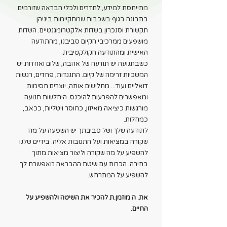
מתייחסת למידע, לתדרים ולכלי הבראה שזורמים
בתבונה בגוף בשכבות שמתקיימות ביניהן
תקשורת וסנכרון בשדות אלקטרומגנטיים. השדות
מושפעים ממרכיבי הקיום סביבנו, מהתודעה
האישית ומהתודעה הקולקטיבית.
כשבתנועה יש תודעה של אהבה, שלום ואחדות יש
המשכיות זרימה של קיום. התנגדות, פחדים, רגשות
דואליים ועוד... מחלישים אותה, יוצרים חסימות
ומאפשרים להפרעות להיכנס. היחלשות תנועה
מורגשות כיציאה מאיזון, כחוסר ויטליות, ככאב,
כמחלות.
לתודעה שלך ושל סביבתך יש השפעה על מה
שקורה במציאות ועל התגובות אליה. בידיים שלנו
להשפיע על מה שקורה וליצור מציאות מתוך
בחירה. הכרות עם שיטת ההבראה מאפשרת לך
להשפיע על המתרחש.
את. ה מוזמן.ת להכיר את השיטה ולהשפיע על
החיים.