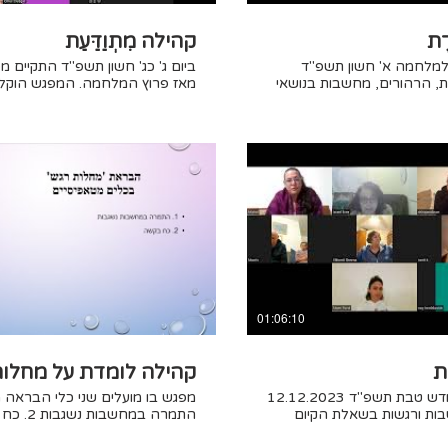
ֶת
קהילה מִתְוַדַּעַת
גש שיח - יום 10 למלחמה א' חשון תשפ"ד
ביום ג' כג' חשון תשפ"ד התקיים 
, הרהורים, מחשבות בנושאי
ת, רוחנית וגופנית ביום
מועלים דרכי התמודד
וף המפגש נמסרת מפי מיכל
בסוף המפגש נמסרת מפי מיכל רוז
בנה מדיטציה וכלי חיבור
אפיסי עם האור. צפייה במפגשי קהילה נוספים
במפגשי קהילה נוספים באתר yehior.co.il
01:06:10
ֶת
קהילה לומדת על מחלו
מפגש שיח - ראש חודש טבת תשפ"ד 12.12.2023
ות ורגשות בשאלת הקיום
התמרה במחשבות נשגבות 2. כח בקשה
בקהילה ומדיטציה מהדרכה עליונה בנושא. צפייה