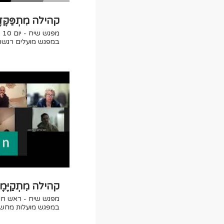
קהילה מִתְפַּקֶּד
מפ
במפגש מועלים רגשות
התמודדות נפשית, פיסי
העשירי למלחמה. בס
רוזנבאום ושלומית לי
מט
באתר yehior.co.il
קהילה מִתְקַיֶּמ
במפגש מועלות מחשב