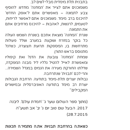
בתבנית תלת מימדית מבלי לשים לב. 
משמוכנים אתם לצייר את 'המחנה' מחדש. להוסיף 
צבע לתמונה – מאפשרים אתם ל'אופק החדש' 
להיכנס ברב מימד. משמוכנים אתם לאפשר לריחות, 
לטעמים, לרגשות, לאהבות – להיכנס מרחיבים אתם 
את התמונה. 
שגרת 'המחנה' מוצאת אתכם בשגרת השמש העולה 
כל בוקר במזרח ושוקעת במערב ושלל פעולות 
מתרחשות בו, המספקות תרועת חצוצרה, כשדגל 
מתנוסס בראש התורן.
שמחת 'המחנה' צובעת את הדגל ואת קיפוליו 
ומאפשרת לאייל להטיל גלליו ליד מבנה המפקדה, 
שדלתו החורקת מעירה את הנמים במגדל השמירה... 
והרי לכם 'תבנית' שנתרחבה. 
גבולות יוצרים תלת-מימד בתודעה. הרחבת הגבולות 
יוצרת רב מימד בתודעה האוניברסלית ובמישורים 
המקבילים." 
(מתוך ספר השלום שער ג' 'חמדת עולם'. ליבנה 
2017. הבעל שם טוב יום ג' יב' אב תשע"ה 
28.7.2015)
כשאת.ה בהרחבת תבניות את.ה מתמיר.ה תכונות 