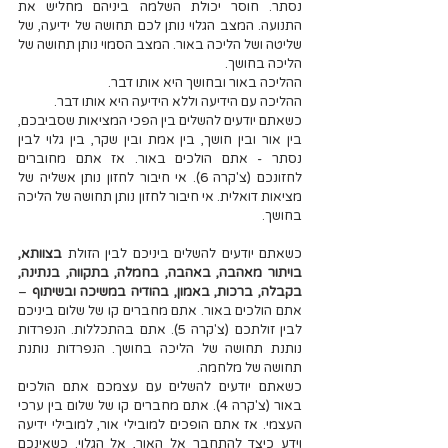
נסתר. חוסר יכולת השלמה ביניהם מחליש את 
התנועה. המצב הגלוי נותן לכם תחושה של ידיעה, של 
שליטה ושל הליכה באור. המצב הסמוי נותן תחושה של 
הליכה בחושך. 
ההליכה באור ובחושך היא אותו דבר. 
ההליכה עם הידיעה וללא הידיעה היא אותו דבר. 
כשאתם יודעים להשלים בין הפכי המציאות שסביבכם, 
בין אור ובין חושך, בין אמת ובין שקר, בין גלוי לבין 
נסתר - אתם הולכים באור. אז אתם מחוברים 
לחזונכם (צ'קרה 6). אי חיבור לחזון נותן אשליה של 
מציאות דואלית. אי חיבור לחזון נותן תחושה של הליכה 
בחושך.
כשאתם יודעים להשלים ביניכם לבין הזולת 
בצוותא, 
בויתור מאהבה, באהבה, בחמלה, בתקווה, בנתינה, 
בקבלה, ברכות, באמון, בהודיה במשיכה ובשיתוף
 – 
אתם הולכים באור. אתם מחברים קו של שלום ביניכם 
לבין זולתכם (צ'קרה 5). אתם בהתכללות. הנפרדות 
נותנת תחושה של הליכה בחושך. הנפרדות נותנת 
תחושה של מלחמה.
כשאתם יודעים להשלים עם עצמכם אתם הולכים 
באור (צ'קרה 4). אתם מחברים קו של שלום בין ערכי 
העצמי. אז אתם הופכים למובילי אור, למובילי ידיעה 
וידע כיצד להתחבר אל האור, אל הגלוי. כשאינכם 